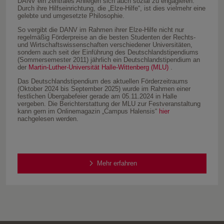
DANV ein zentrales Anliegen sich auch sozial zu engagieren.
Durch ihre Hilfseinrichtung, die „Elze-Hilfe“, ist dies vielmehr eine
gelebte und umgesetzte Philosophie.
So vergibt die DANV im Rahmen ihrer Elze-Hilfe nicht nur
regelmäßig Förderpreise an die besten Studenten der Rechts-
und Wirtschaftswissenschaften verschiedener Universitäten,
sondern auch seit der Einführung des Deutschlandstipendiums
(Sommersemester 2011) jährlich ein Deutschlandstipendium an
der
Martin-Luther-Universität Halle-Wittenberg (MLU)
.
Das Deutschlandstipendium des aktuellen Förderzeitraums
(Oktober 2024 bis September 2025) wurde im Rahmen einer
festlichen Übergabefeier gerade am 05.11.2024 in Halle
vergeben. Die Berichterstattung der MLU zur Festveranstaltung
kann gern im Onlinemagazin „Campus Halensis“
hier
nachgelesen werden.
Mehr erfahren