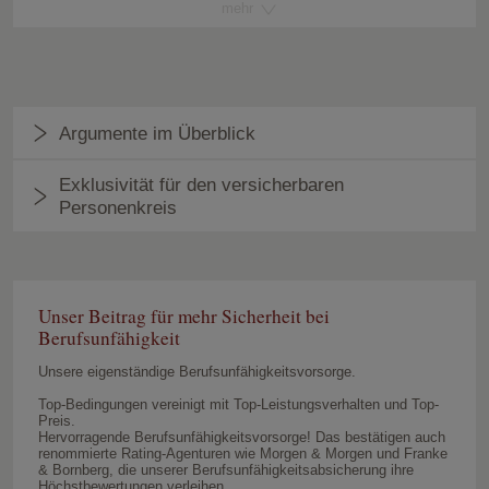
mehr
Argumente im Überblick
Exklusivität für den versicherbaren
Speziell auf Ihren Beruf zugeschnittene
Versicherungsbedingungen für den Fall einer
Personenkreis
Berufsunfähigkeit.
Beratung durch kompetente Expertinnen und Experten
Besetzung des Beirates der DANV durch Delegierte aus
den Standesorganisationen der versicherbaren
Unser Beitrag für mehr Sicherheit bei
Berufsgruppen.
Berufsunfähigkeit
Für rechtsberatende Berufe
Separates Riskmanagement ausschließlich bezogen auf
Für steuer-, unternehmensberatende und
Angehörige des versicherbaren Personenkreises.
Unsere eigenständige Berufsunfähigkeitsvorsorge.
wirtschaftsprüfende Berufe
Kein Streit – mögliche Konflikte klären wir über den
Top-Bedingungen vereinigt mit Top-Leistungsverhalten und Top-
Für wirtschaftswissenschaftliche Berufe
DANV-Beirat
Preis.
Hervorragende Berufsunfähigkeitsvorsorge! Das bestätigen auch
Sonderabteilung der ERGO Vorsorge
renommierte Rating-Agenturen wie Morgen & Morgen und Franke
Lebensversicherung AG und damit Bestandteil einer der
& Bornberg, die unserer Berufsunfähigkeitsabsicherung ihre
Höchstbewertungen verleihen.
großen Versicherungsgruppen Europas