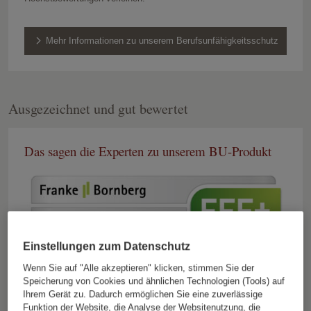
Sie profitieren von der Leistungsfähigkeit und
Finanzstärke der Gruppe und einem breiten
Mehr Informationen zu unserem Berufsunfähigkeitsschutz
Produktsortiment für Sicherheit in allen wichtigen
Lebensbereichen
Ausgezeichnet und gut bewertet
Das sagen die Experten zu unserem BU-Produkt
Einstellungen zum Datenschutz
Wenn Sie auf "Alle akzeptieren" klicken, stimmen Sie der
Speicherung von Cookies und ähnlichen Technologien (Tools) auf
Ihrem Gerät zu. Dadurch ermöglichen Sie eine zuverlässige
Funktion der Website, die Analyse der Websitenutzung, die